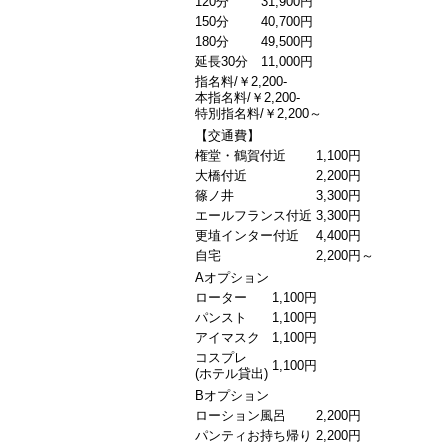
120分
31,900円
150分
40,700円
180分
49,500円
延長30分
11,000円
指名料/￥2,200-
本指名料/￥2,200-
特別指名料/￥2,200～
【交通費】
権堂・鶴賀付近
1,100円
大橋付近
2,200円
篠ノ井
3,300円
エールフランス付近
3,300円
更埴インター付近
4,400円
自宅
2,200円～
Aオプション
ローター
1,100円
パンスト
1,100円
アイマスク
1,100円
コスプレ
1,100円
(ホテル貸出)
Bオプション
ローション風呂
2,200円
パンティお持ち帰り
2,200円