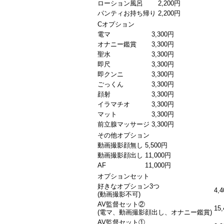
ローション風呂
2,200円
パンティお持ち帰り
2,200円
Cオプション
電マ
3,300円
オナニー鑑賞
3,300円
聖水
3,300円
即尺
3,300円
即クンニ
3,300円
ごっくん
3,300円
顔射
3,300円
イラマチオ
3,300円
マット
3,300円
前立腺マッサージ
3,300円
その他オプション
動画撮影顔無し
5,500円
動画撮影顔出し
11,000円
AF
11,000円
オプションセット
好きなオプション3つ
4,
(動画撮影不可)
AV監督セット②
15
(電マ、動画撮影顔出し、オナニー鑑賞)
AV監督セット①