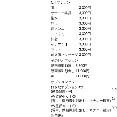
Cオプション
電マ
3,300円
オナニー鑑賞
3,300円
聖水
3,300円
即尺
3,300円
即クンニ
3,300円
ごっくん
3,300円
顔射
3,300円
イラマチオ
3,300円
マット
3,300円
前立腺マッサージ
3,300円
その他オプション
動画撮影顔無し
5,500円
動画撮影顔出し
11,000円
AF
11,000円
オプションセット
好きなオプション3つ
4,
(動画撮影不可)
AV監督セット②
15
(電マ、動画撮影顔出し、オナニー鑑賞)
AV監督セット①
9,
(電マ、動画撮影顔無し、オナニー鑑賞)
利用規約