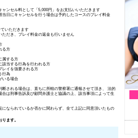
ャンセル料として「5,000円」をお支払いいただきます
用当日にキャンセルを行う場合は予約したコースのプレイ料金
せていただきます
いただき、プレイ料金の返金も行いません
方
れる方
に属する方
に該当する行為を行われる方
プレイを強要される方
う行為
がいる場合
判断される場合は、直ちに所轄の警察署に通報させて頂き、 法的
場合は刑事告訴及び顧問弁護士と協議の上、該当事項によって生
覧になられているか否かに関わらず、全て上記に同意頂いたもの
おります。