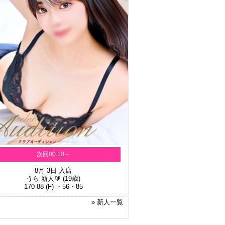
次回00:10～
8月 3日 入店
うら 新人🔰
(19歳)
170 88 (F) ・56・85
» 新人一覧