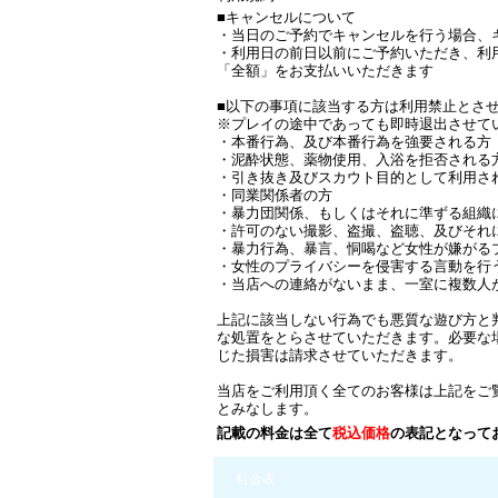
■キャンセルについて
・当日のご予約でキャンセルを行う場合、キ
・利用日の前日以前にご予約いただき、利
「全額」をお支払いいただきます
■以下の事項に該当する方は利用禁止とさ
※プレイの途中であっても即時退出させて
・本番行為、及び本番行為を強要される方
・泥酔状態、薬物使用、入浴を拒否される
・引き抜き及びスカウト目的として利用さ
・同業関係者の方
・暴力団関係、もしくはそれに準ずる組織
・許可のない撮影、盗撮、盗聴、及びそれ
・暴力行為、暴言、恫喝など女性が嫌がる
・女性のプライバシーを侵害する言動を行
・当店への連絡がないまま、一室に複数人
上記に該当しない行為でも悪質な遊び方と
な処置をとらさせていただきます。必要な
じた損害は請求させていただきます。
当店をご利用頂く全てのお客様は上記をご
とみなします。
記載の料金は全て
税込価格
の表記となって
料金表