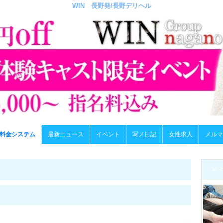
WIN 長野発/長野デリヘル
料金システム
最新ニュース
イベント
写メ日記
女性求人
メルマ
写