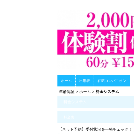
ホーム
出勤表
在籍コンパニオン
年齢認証
>
ホーム
>
料金システム
料金システム
料金表
【ネット予約】受付状況を一発チェック！